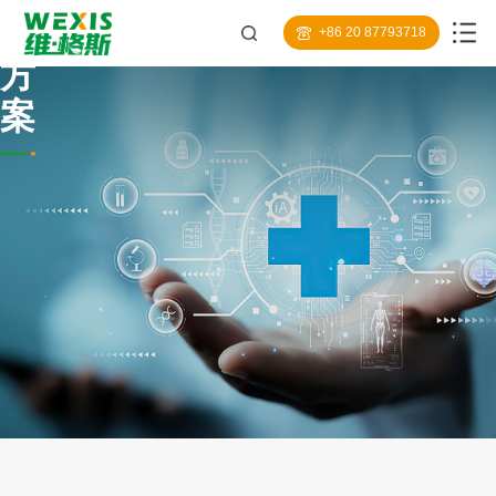
决
+86 20 87793718
方
案